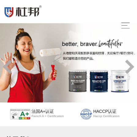
法国A+认证
HACCP认证
French A + Certification
Haccp Certification