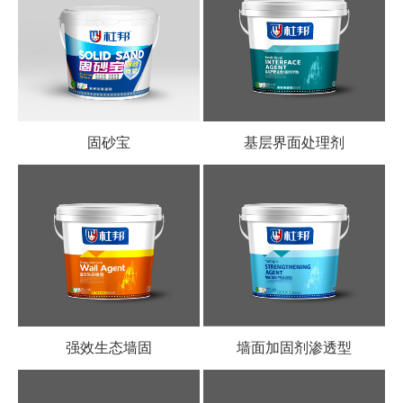
固砂宝
基层界面处理剂
强效生态墙固
墙面加固剂渗透型