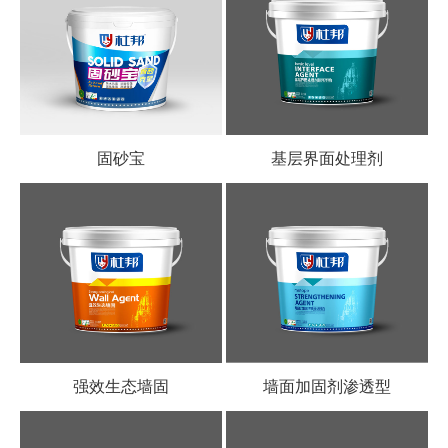
固砂宝
基层界面处理剂
强效生态墙固
墙面加固剂渗透型