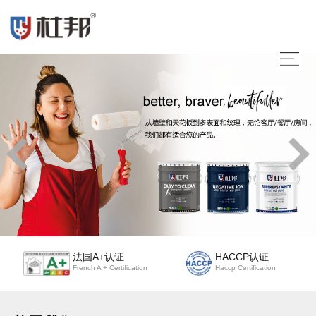
法国A+认证
HACCP认证
French A + Certification
Haccp Certification