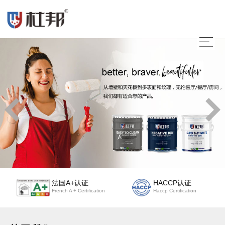
法国A+认证
HACCP认证
French A + Certification
Haccp Certification