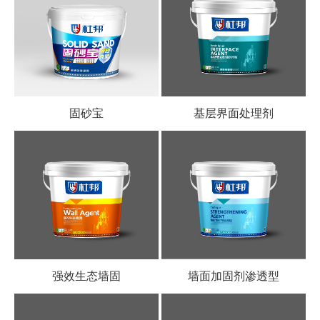
固砂宝
基层界面处理剂
强效生态墙固
墙面加固剂渗透型