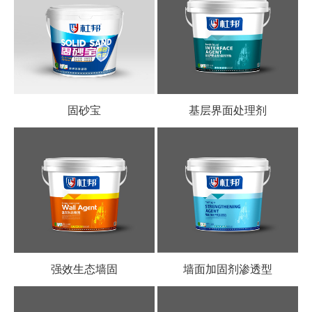
固砂宝
基层界面处理剂
强效生态墙固
墙面加固剂渗透型