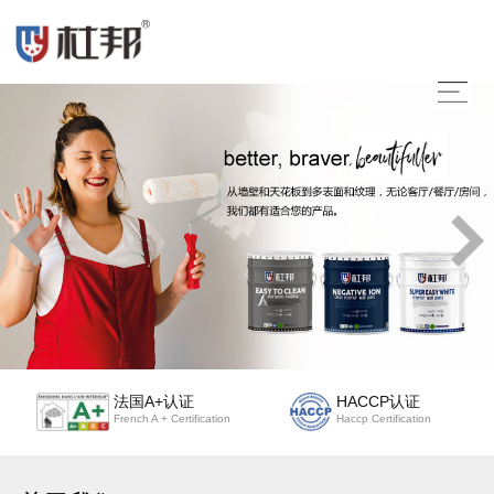
法国A+认证
HACCP认证
French A + Certification
Haccp Certification