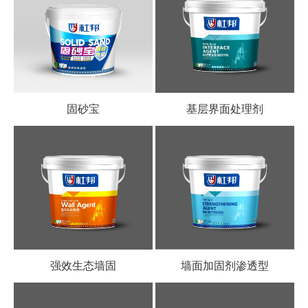
固砂宝
基层界面处理剂
强效生态墙固
墙面加固剂渗透型