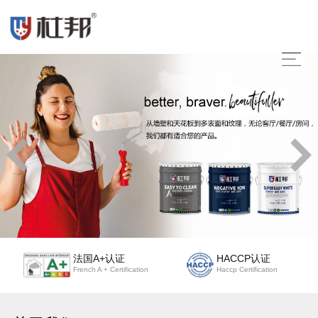
法国A+认证
HACCP认证
French A + Certification
Haccp Certification