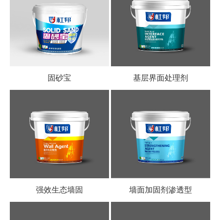
固砂宝
基层界面处理剂
强效生态墙固
墙面加固剂渗透型