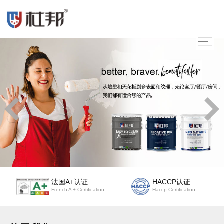
法国A+认证
HACCP认证
French A + Certification
Haccp Certification