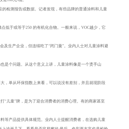
应的检测报告或数据。记者发现，有些品牌的普通涂料和儿童
初沸点低于或等于250 的有机化合物。一般来说，VOC越少，它
会及生产企业，但连续吃了“闭门羹”。业内人士对儿童涂料避
场也是个问题。从这个意义上讲，儿童涂料像是一个烫手山
不大，单从环保指数上来看，可以说没有差别，并且就现阶段
打“儿童”牌，是为了迎合消费者的消费心理。有的商家甚至
涂料等产品提供具体规范。业内人士提醒消费者，在选购儿童
板上涂画几下，看看是否容易擦掉;最后，色彩更丰富也是检验