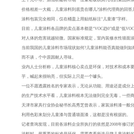
价格相差一大截，儿童涂料到底贵在哪儿?涂料代理商的回答
涂料包装完全相同，仅在桶盖上用贴纸标注“儿童漆”字样。
目前，儿童涂料各品牌的卖点基本都是“VOC趋0”或是“低VO
对人体的危害就越轻微。国家标准规定，室内装修水性墙面涂料中
当前我国的儿童涂料市场现状如何?儿童涂料能否真能做到如
而不谈，个中原因耐人寻味。
业内人士分析称，儿童涂料核心卖点是环保，对技术和成本
芋，喊起来很响亮，但实际上只是一个噱头。
一位不愿透露姓名的专家表示，无论从功能、用途还是成分
的生产技术水平看，儿童涂料根本无法做到完全无毒，一些商家
天津市家具行业协会秘书长高秀芝曾表示，家装涂料漆一般分
利用色彩来划分儿童漆与普通墙面漆，这都是没有根据的。
记者查询发现，目前各涂料企业所执行的依然是2008年修
涂料时，最重要的标准是环保，需要查看所选品牌儿童涂料的