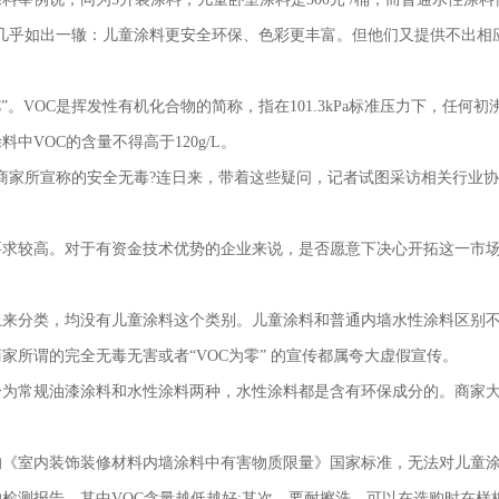
几乎如出一辙：儿童涂料更安全环保、色彩更丰富。但他们又提供不出相
C”。VOC是挥发性有机化合物的简称，指在101.3kPa标准压力下，任何
VOC的含量不得高于120g/L。
商家所宣称的安全无毒?连日来，带着这些疑问，记者试图采访相关行业协
要求较高。对于有资金技术优势的企业来说，是否愿意下决心开拓这一市
上来分类，均没有儿童涂料这个类别。儿童涂料和普通内墙水性涂料区别
所谓的完全无毒无害或者“VOC为零” 的宣传都属夸大虚假宣传。
为常规油漆涂料和水性涂料两种，水性涂料都是含有环保成分的。商家大
订的《室内装饰装修材料内墙涂料中有害物质限量》国家标准，无法对儿童
检测报告，其中VOC含量越低越好;其次，要耐擦洗，可以在选购时在样