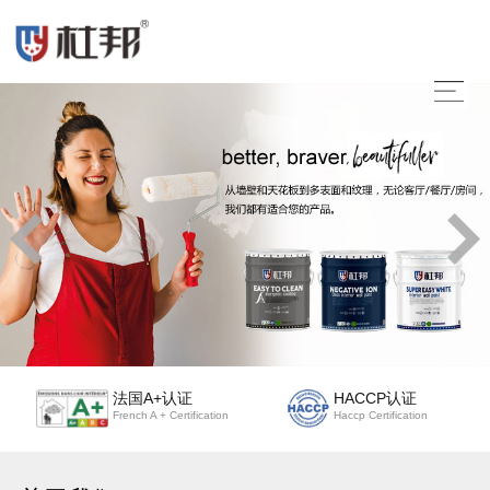
法国A+认证
HACCP认证
French A + Certification
Haccp Certification