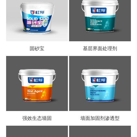
固砂宝
基层界面处理剂
强效生态墙固
墙面加固剂渗透型