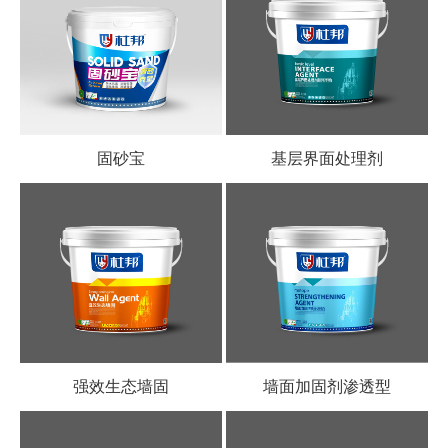
固砂宝
基层界面处理剂
强效生态墙固
墙面加固剂渗透型