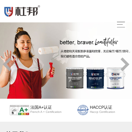
法国A+认证
HACCP认证
French A + Certification
Haccp Certification