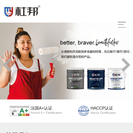
法国A+认证
HACCP认证
French A + Certification
Haccp Certification