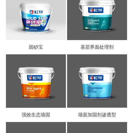
固砂宝
基层界面处理剂
强效生态墙固
墙面加固剂渗透型