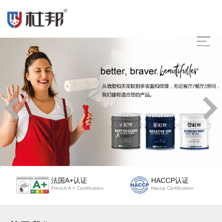
法国A+认证
HACCP认证
French A + Certification
Haccp Certification