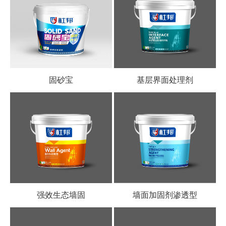
固砂宝
基层界面处理剂
强效生态墙固
墙面加固剂渗透型