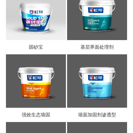
固砂宝
基层界面处理剂
强效生态墙固
墙面加固剂渗透型