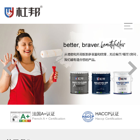
法国A+认证
HACCP认证
French A + Certification
Haccp Certification