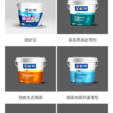
固砂宝
基层界面处理剂
强效生态墙固
墙面加固剂渗透型