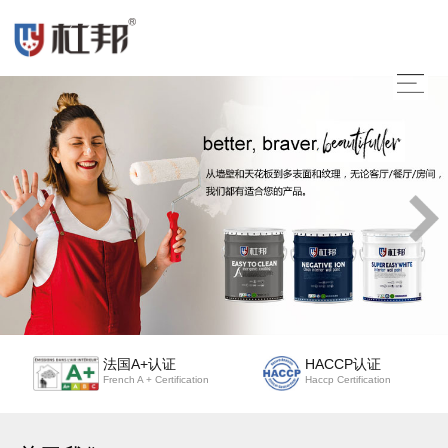
法国A+认证
HACCP认证
French A + Certification
Haccp Certification