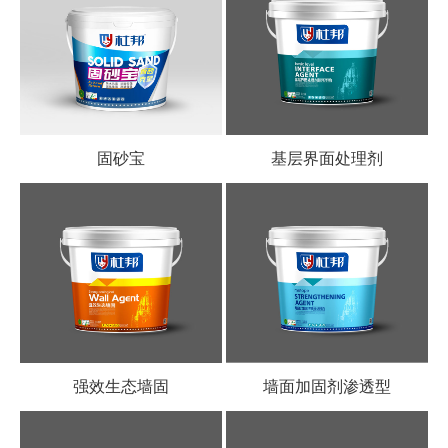
固砂宝
基层界面处理剂
强效生态墙固
墙面加固剂渗透型