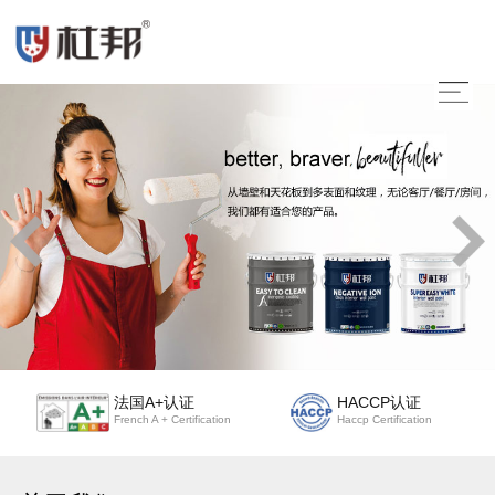
法国A+认证
HACCP认证
French A + Certification
Haccp Certification