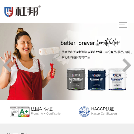
法国A+认证
HACCP认证
French A + Certification
Haccp Certification