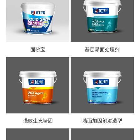
固砂宝
基层界面处理剂
强效生态墙固
墙面加固剂渗透型