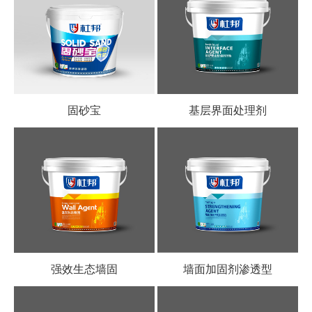
固砂宝
基层界面处理剂
强效生态墙固
墙面加固剂渗透型