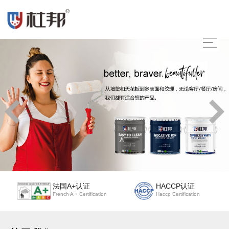
法国A+认证
HACCP认证
French A + Certification
Haccp Certification