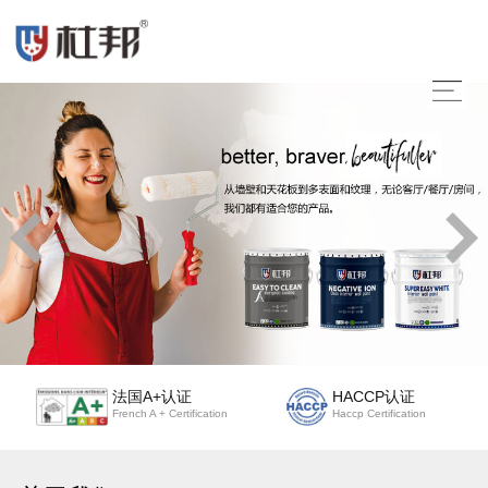
法国A+认证
HACCP认证
French A + Certification
Haccp Certification