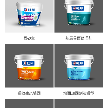
固砂宝
基层界面处理剂
强效生态墙固
墙面加固剂渗透型