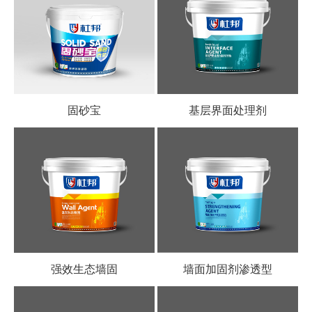
固砂宝
基层界面处理剂
强效生态墙固
墙面加固剂渗透型