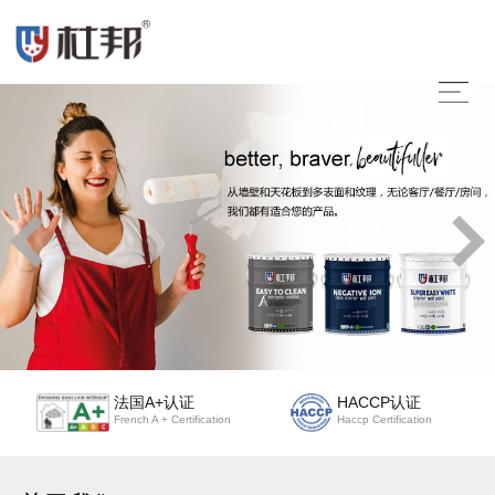
法国A+认证
HACCP认证
French A + Certification
Haccp Certification