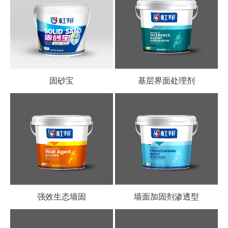
固砂宝
基层界面处理剂
强效生态墙固
墙面加固剂渗透型