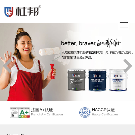
法国A+认证
HACCP认证
French A + Certification
Haccp Certification