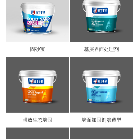
固砂宝
基层界面处理剂
强效生态墙固
墙面加固剂渗透型