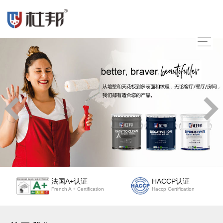
法国A+认证
HACCP认证
French A + Certification
Haccp Certification